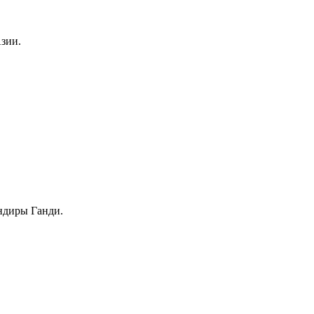
зии.
ндиры Ганди.