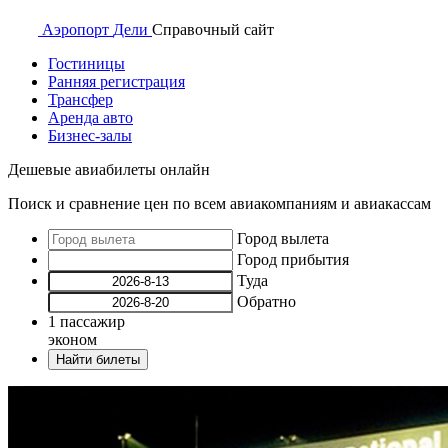
Аэропорт
Дели
Справочный
сайт
Гостиницы
Ранняя регистрация
Трансфер
Аренда авто
Бизнес-залы
Дешевые авиабилеты онлайн
Поиск и сравнение цен по всем авиакомпаниям и авиакассам
Город вылета
Город прибытия
Туда
Обратно
1
пассажир
эконом
Найти билеты